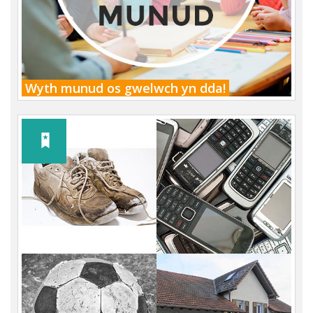
Wyth munud os gwelwch yn dda!
Llythyr