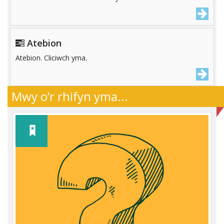
Atebion
Atebion. Cliciwch yma.
Mwy o’r rhifyn yma...