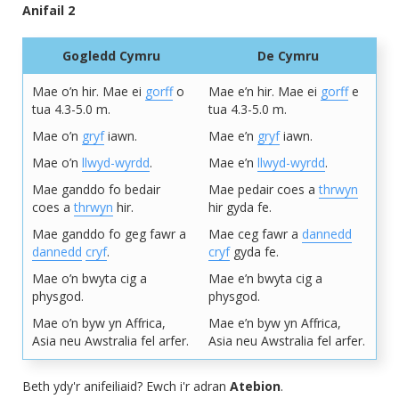
Anifail 2
Gogledd Cymru
De Cymru
Mae o’n hir. Mae ei
gorff
o
Mae e’n hir. Mae ei
gorff
e
tua
4.3-5.0 m
.
tua
4.3-5.0 m
.
Mae o’n
gryf
iawn.
Mae e’n
gryf
iawn.
Mae o’n
llwyd-wyrdd
.
Mae e’n
llwyd-wyrdd
.
Mae ganddo fo bedair
Mae pedair coes a
thrwyn
coes a
thrwyn
hir.
hir gyda fe.
Mae ganddo fo geg fawr a
Mae ceg fawr a
dannedd
dannedd
cryf
.
cryf
gyda fe.
Mae o’n bwyta cig a
Mae e’n bwyta cig a
physgod.
physgod.
Mae o’n byw yn Affrica,
Mae e’n byw yn Affrica,
Asia neu Awstralia fel arfer.
Asia neu Awstralia fel arfer.
Beth ydy'r anifeiliaid? Ewch i'r adran
Atebion
.