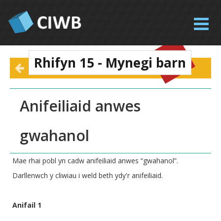
Tog
nav
Rhifyn 15 - Mynegi barn
Anifeiliaid anwes
gwahanol
Mae rhai pobl yn cadw anifeiliaid anwes “gwahanol”.
Darllenwch y cliwiau i weld beth ydy'r anifeiliaid.
Anifail 1