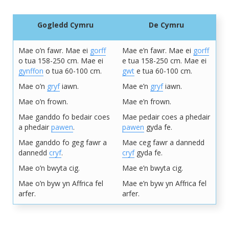
Gogledd Cymru
De Cymru
Mae o’n fawr. Mae ei
gorff
Mae e’n fawr. Mae ei
gorff
o tua 158-250 cm. Mae ei
e tua 158-250 cm. Mae ei
gynffon
o tua 60-100 cm.
gwt
e tua 60-100 cm.
Mae o’n
gryf
iawn.
Mae e’n
gryf
iawn.
Mae o’n frown.
Mae e’n frown.
Mae ganddo fo bedair coes
Mae pedair coes a phedair
a phedair
pawen
.
pawen
gyda fe.
Mae ganddo fo geg fawr a
Mae ceg fawr a dannedd
dannedd
cryf
.
cryf
gyda fe.
Mae o’n bwyta cig.
Mae e’n bwyta cig.
Mae o’n byw yn Affrica fel
Mae e’n byw yn Affrica fel
arfer.
arfer.